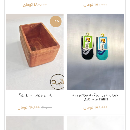
180,000
تومان
180,000
تومان
-18%
جوراب مچی بچگانه نوزادی برند
باکس جوراب سایز بزرگ
Patris طرح نایکی
180,000
تومان
90,000
تومان
110,000