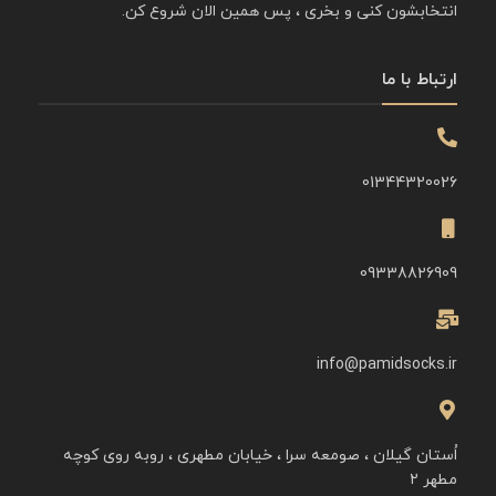
انتخابشون کنی و بخری ، پس همین الان شروع کن.
ارتباط با ما
01344320026
09338826909
info@pamidsocks.ir
اُستان گیلان ، صومعه سرا ، خیابان مطهری ، روبه روی کوچه
مطهر ۲