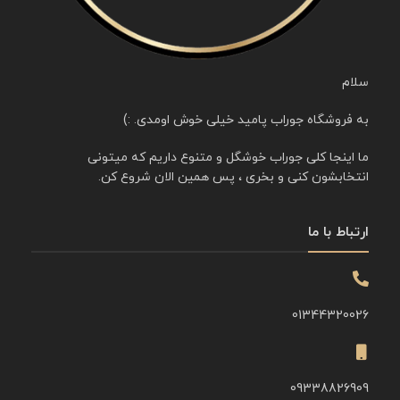
سلام
به فروشگاه جوراب پامید خیلی خوش اومدی. :)
ما اینجا کلی جوراب خوشگل و متنوع داریم که میتونی
انتخابشون کنی و بخری ، پس همین الان شروع کن.
ارتباط با ما
01344320026
09338826909