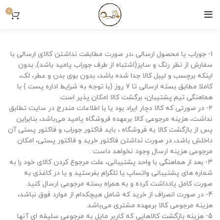
0
1- جوراب یا محصول ارسالی ،در صورت مطابقت نداشتن کالای ارسالی با
سفارش از نظر رنگ و سایز(اشتباه از طرف جوراب پامید باشد), بدون
اینکه برچسب و لیبل کالا جدا شده باشد، بدون بوی بدن و عطر، لک،
کاملا مطابق بسته ارسالی تا 7 روز (با توجه به شرایط اداره پست ) با
هماهنگی تیم پشتیبان، برگشت کالا امکان پذیر است.
2- در صورتی که کالا دچار ایراد بود یا با اطلاعات مندرج در سایت تطابق
نداشت، هزینه مرجوعی کالا برعهده فروشگاه پامید می‌باشد، بنابراین
پس از بازگشت کالا به فروشگاه ، باید فاکتور جوراب و فاکتور پستی آن
داخلش باشد، در صورت نداشتن فاکتور خرید و فاکتور پستی، امکان
مرجوعی هزینه ارسال وجود نخواهد داست .
3- بعد از هماهنگی با واحد پشتیبانی، علت مرجوع کردن کالای خود را به
شماره های پشتیبانی واتساپ یا تلگرام بفرستید و یا در کاغذی به
صورت کامل یادداشت کرده و به همراه بسته مرجوعی ارسال کنید.
4- در صورت انصراف از خرید که شامل هیچکدام از موارد فوق نباشد،
هزینه مرجوعی کالا برعهده مشتری می‌باشد.
5- هزینه بازگشت کالاهایی که کاربر مایل به مرجوعی سلیقه ای آنها