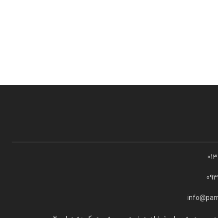
01
09
info@pam