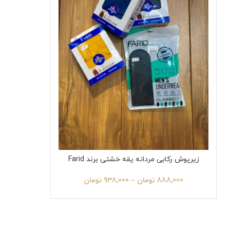
زیرپوش رکابی مردانه یقه خشتی برند Farid
888,000
تومان
–
938,000
تومان