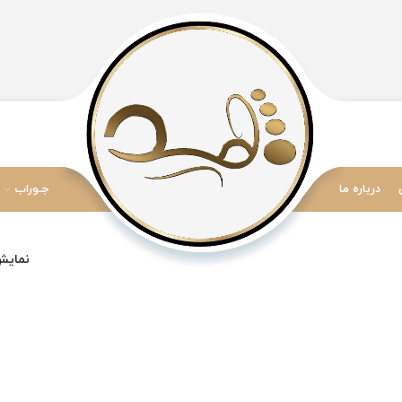
درباره ما
جـوراب
نمای