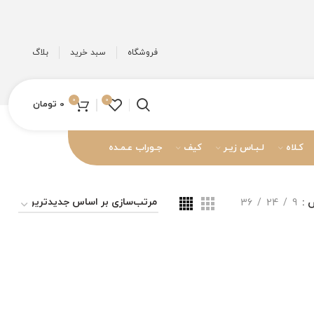
فروشگاه
سبد خرید
بلاگ
0
0
0
تومان
کـلاه
لـبـاس زیـر
کیف
جـوراب عـمـده
ش
9
24
36