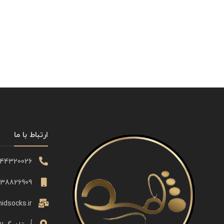
ارتباط با ما
344320026
338826909
idsocks.ir