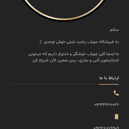
سلام
به فروشگاه جوراب پامید خیلی خوش اومدی. :)
ما اینجا کلی جوراب خوشگل و متنوع داریم که میتونی
انتخابشون کنی و بخری ، پس همین الان شروع کن.
ارتباط با ما
01344320026
09338826909