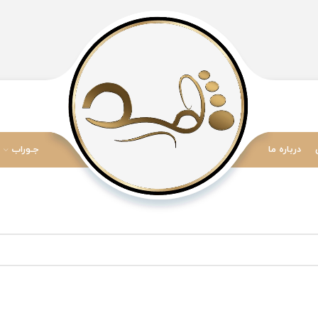
درباره ما
جـوراب