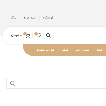
فروشگاه
سبد خرید
بلاگ
0
0
0
تومان
کـلاه
لـبـاس زیـر
کیف
جـوراب عـمـده