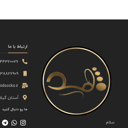
ارتباط با ما
344320026
338826909
idsocks.ir
اُستان گیلا
ما رو دنبال کنید
سلام