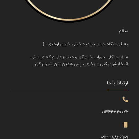
سلام
به فروشگاه جوراب پامید خیلی خوش اومدی. :)
ما اینجا کلی جوراب خوشگل و متنوع داریم که میتونی
انتخابشون کنی و بخری ، پس همین الان شروع کن.
ارتباط با ما
01344320026
09338826909