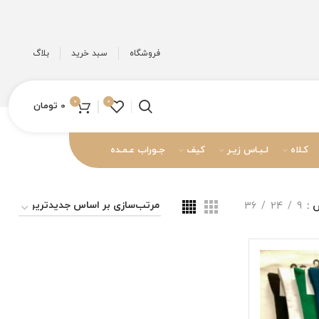
فروشگاه
سبد خرید
بلاگ
0
0
0
تومان
کـلاه
لـبـاس زیـر
کیف
جـوراب عـمـده
ش
9
24
36