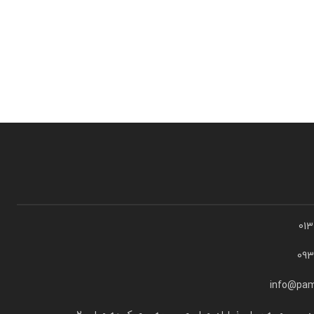
01
09
info@pam