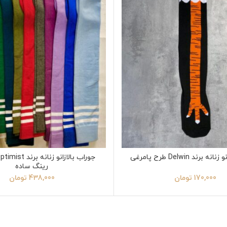
برند Delwin طرح پامرغی
رینگ ساده
170,000
تومان
438,000
تومان