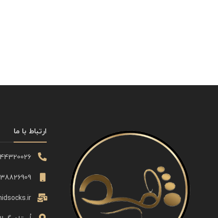
ارتباط با ما
344320026
338826909
idsocks.ir