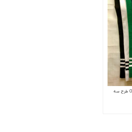
جوراب بالازانو زنانه برند Optimist طرح سه