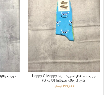
جوراب ساقدار اسپرت برند Happy O Mappy
جوراب بالازانو زنانه 
طرح کارخانه هیولاها (تا به تا)
260,000
تومان