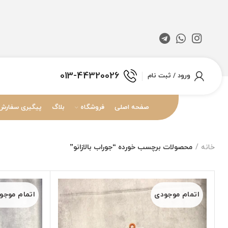
013-44320026
ورود / ثبت نام
صفحه اصلی
فروشگاه
بلاگ
پیگیری سفارش
خانه
محصولات برچسب خورده “جوراب بالازانو”
اتمام موجودی
اتمام موجو