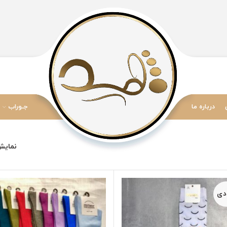
درباره ما
جـوراب
نمای
دی