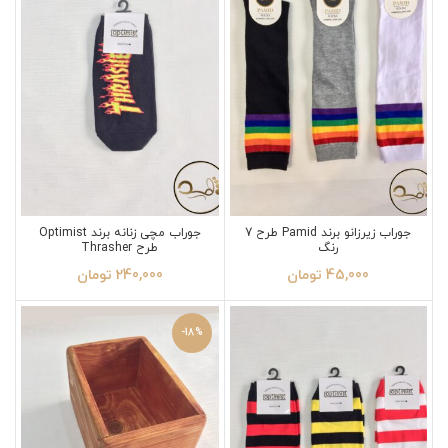
جوراب زیرزانو برند Pamid طرح 7
جوراب مچی زنانه برند Optimist
رنگ
طرح Thrasher
45,000
تومان
240,000
تومان
-18%