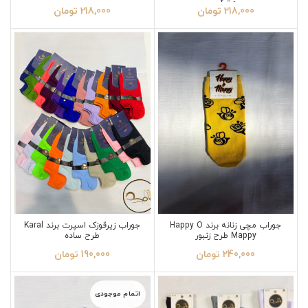
مشکی
218,000
تومان
218,000
تومان
جوراب مچی زنانه برند Happy O
جوراب زیرقوزک اسپرت برند Karal
Mappy طرح زنبور
طرح ساده
240,000
تومان
190,000
تومان
اتمام موجودی