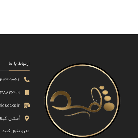
ارتباط با ما
344320026
338826909
idsocks.ir
اُستان گیلا
ما رو دنبال کنید