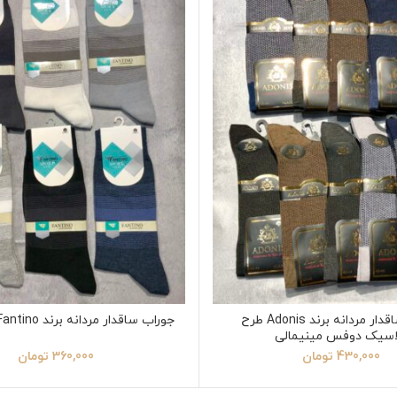
جوراب ساقدار مردانه برند Adonis طرح
جوراب ساقدار مردانه برند Fantino طرح رینگی
اسیک دوفس مینیمالی
430,000
تومان
360,000
تومان