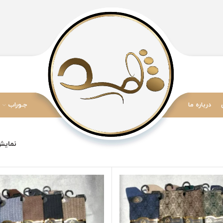
درباره ما
جـوراب
نمای