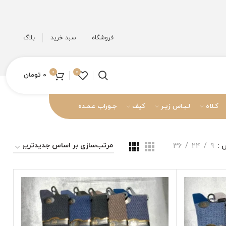
فروشگاه
سبد خرید
بلاگ
0
0
0
تومان
کـلاه
لـبـاس زیـر
کیف
جـوراب عـمـده
ش
9
24
36