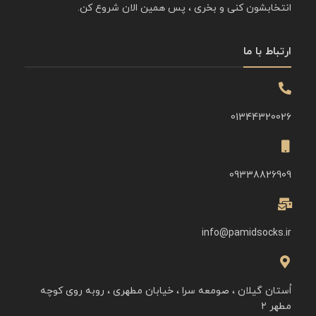
انتخابشون کنی و بخری ، پس همین الان شروع کن.
ارتباط با ما
01344320026
09338826909
info@pamidsocks.ir
اُستان گیلان ، صومعه سرا ، خیابان مطهری ، روبه روی کوچه
مطهر ۲