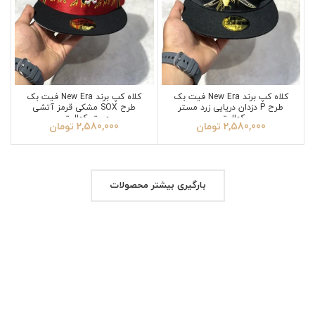
کلاه کپ برند New Era فیت بک
کلاه کپ برند New Era فیت بک
طرح P دزدان دریایی زرد مستر
طرح SOX مشکی قرمز آتشی
کوالیتی
مستر کوالیتی
2,580,000
تومان
2,580,000
تومان
بارگیری بیشتر محصولات