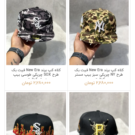
کلاه کپ برند New Era فیت بک
کلاه کپ برند New Era فیت بک
طرح NY چریکی سبز بیپ مستر
طرح SOX چریکی طوسی بیپ
کوالیتی
مستر کوالیتی
2,280,000
تومان
2,280,000
تومان