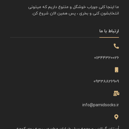
ما اینجا کلی جوراب خوشگل و متنوع داریم که میتونی
انتخابشون کنی و بخری ، پس همین الان شروع کن.
ارتباط با ما
01344320026
09338826909
info@pamidsocks.ir
اُستان گیلان ، صومعه سرا ، خیابان مطهری ، روبه روی کوچه