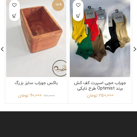
-18%
جوراب مچی اسپرت کف کش
باکس جوراب سایز بزرگ
برند Optimist طرح نایکی
250,000
تومان
90,000
تومان
110,000