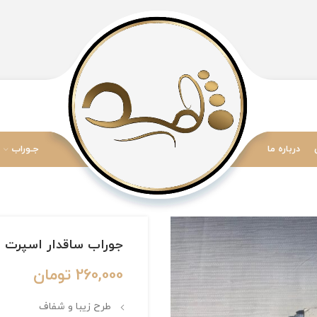
درباره ما
جـوراب
جوراب ساقدار اسپرت برند Boom طرح 
260,000
تومان
طرح زیبا و شفاف