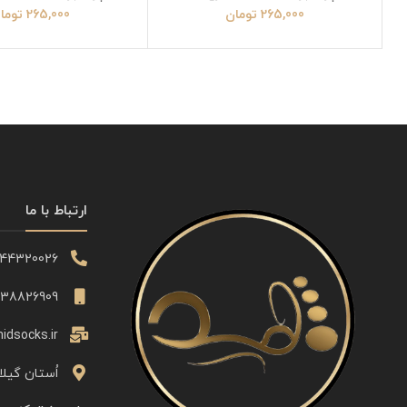
265,000
تومان
265,000
توما
ارتباط با ما
344320026
338826909
idsocks.ir
اُستان گیلا