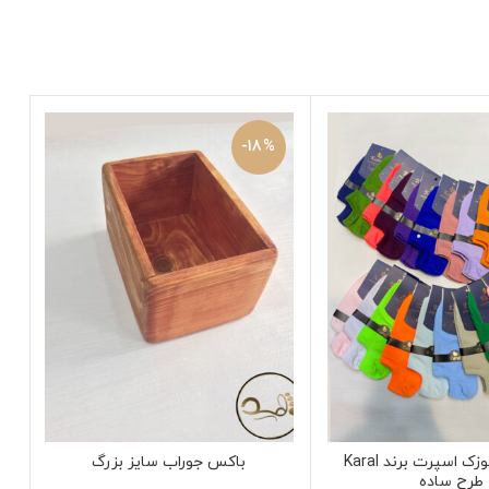
-18%
جوراب زیرقوزک اسپرت برند Karal
باکس جوراب سایز بزرگ
طرح ساده