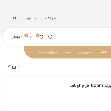
فروشگاه
سبد خرید
بلاگ
0
0
0
تومان
کـلاه
لـبـاس زیـر
کیف
جـوراب عـمـده
اولاف