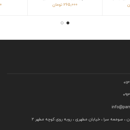
نیویورک یانکیز
ن
265,000
تومان
0
01
09
info@pam
ن ، صومعه سرا ، خیابان مطهری ، روبه روی کوچه مطهر ۲