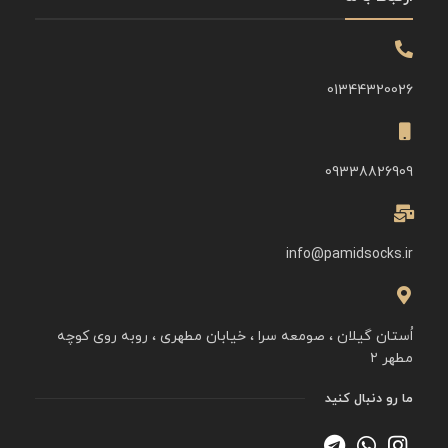
01344320026
09338826909
info@pamidsocks.ir
اُستان گیلان ، صومعه سرا ، خیابان مطهری ، روبه روی کوچه
مطهر ۲
ما رو دنبال کنید