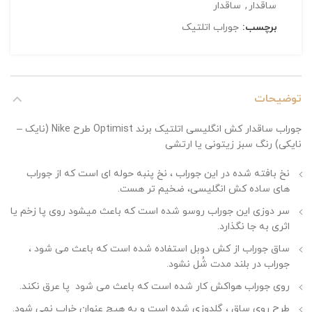
ساقدار
,
ساقدار
برچسب:
جوراب اتلتیک
توضیحات
جوراب ساقدار کش انگلیسی اتلتیک برند Optimist طرح Nike (نایک –
نایکی) رنگ سبز زیتونی یا ارتشی
نخ بافته شده در این جوراب ، نخ پنبه حوله ای است که از جوراب
های ساده کش انگلیسی، ضخیم تر هست.
سر دوزی این جوراب روسو شده است که باعث میشود روی پا زخم یا
اثری به جا نگذارد.
ساق جوراب از کش دوبل استفاده شده است که باعث می شود ،
جوراب در بلند مدت شُل نشود.
روی جوراب هواکش کار شده است که باعث می شود پا عرق نکند.
طرح روی ساق ، گلدوزی شده است و به هیچ عنوان خراب نمی شود.