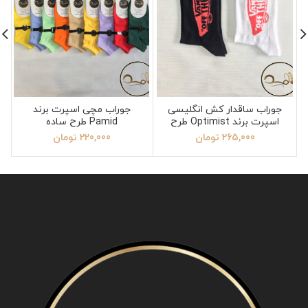
جوراب ساقدار کش انگلیسی
جوراب مچی اسپرت برند
اسپرت برند Optimist طرح
Pamid طرح ساده
ونس
265,000
تومان
220,000
تومان