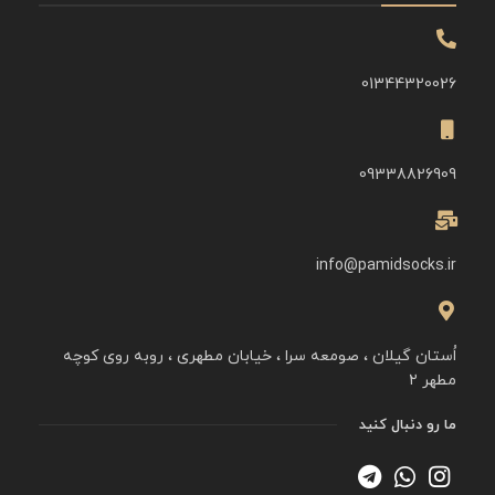
01344320026
09338826909
info@pamidsocks.ir
اُستان گیلان ، صومعه سرا ، خیابان مطهری ، روبه روی کوچه
مطهر ۲
ما رو دنبال کنید