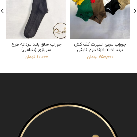
جوراب مچی اسپرت کف کش
جوراب ساق بلند مردانه طرح
برند Optimist طرح نایکی
سربازی (نظامی)
250,000
تومان
60,000
تومان