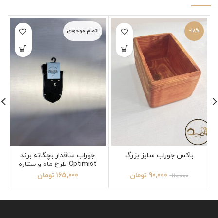
-18%
اتمام موجودی
باکس جوراب سایز بزرگ
جوراب ساقدار بچگانه برند
Optimist طرح ماه و ستاره
سایز 4
90,000
تومان
165,000
تومان
110,000