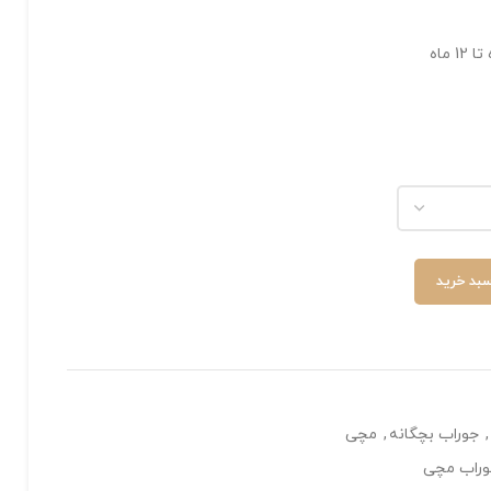
سبد خرید
,
جوراب بچگانه
,
مچی
راب مچی