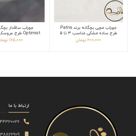
جوراب مچی بچگانه برند Patris
جوراب ساقدار بچگان
طرح ساده مشکی مناسب 3 تا 5
سال
4
200,000
تومان
165,000
توما
ارتباط با ما
344320026
338826909