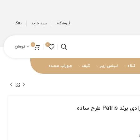
فروشگاه
سبد خرید
بلاگ
0
0
0
تومان
کـلاه
لـبـاس زیـر
کیف
جـوراب عـمـده
Pat طرح ساده