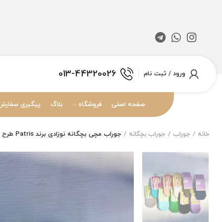
013-44320026
ورود / ثبت نام
صفحه اصلی
فروشگاه
بلاگ
پیگیری سفارش
خانه
جوراب
جوراب بچگانه
جوراب مچی بچگانه نوزادی برند Patris طرح ساده