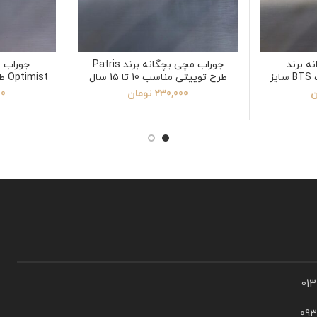
ه برند
جوراب مچی بچگانه برند Patris
جوراب س
Optimist طرح عروسک BTS سایز
طرح توییتی مناسب 10 تا 15 سال
Optimist طرح ساده مشکی سایز 6
ن
230,000
تومان
00
01
09