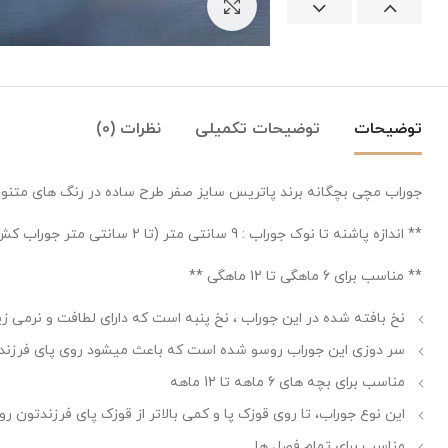
بزرگنمایی تصویر
توضیحات
توضیحات تکمیلی
نظرات (0)
جوراب مچی بچگانه برند پاتریس سایز صفر طرح ساده در رنگ های متنو
** اندازه پاشنه تا نوک جوراب : 9 سانتی متر (تا 2 سانتی متر جوراب کش میاد) **
** مناسب برای 6 ماهگی تا 12 ماهگی **
نخ بافته شده در این جوراب ، نخ پنبه است که دارای لطافت و نرمی زی
سر دوزی این جوراب روسو شده است که باعث میشود روی پای فرزندتون
مناسب برای بچه های 6 ماهه تا 12 ماهه
این نوع جوراب، تا روی قوزک پا و کمی بالاتر از قوزک پای فرزندتون 
مناسب برای تمام فصل ها