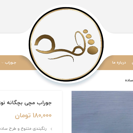
درباره ما
جـوراب
جوراب مچی بچگانه نوزادی برند ris
180,000
تومان
رنگبندی متنوع و طرح ساده