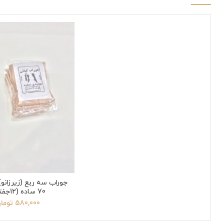
جوراب سه ربع (زیرزانو)
70 ساده (12جفتی)
580,000
توما