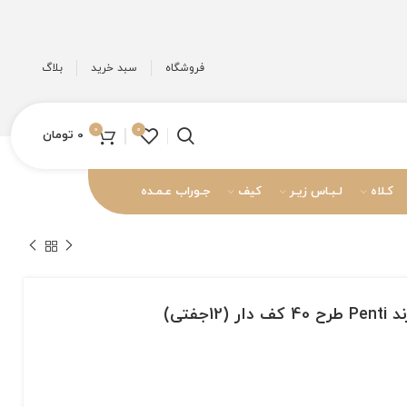
فروشگاه
سبد خرید
بلاگ
0
0
0
تومان
کـلاه
لـبـاس زیـر
کیف
جـوراب عـمـده
جفتی)