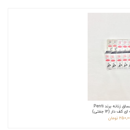
جوراب نیمساق زنانه برند Penti
 دار (12 جفتی)
250,0
تومان