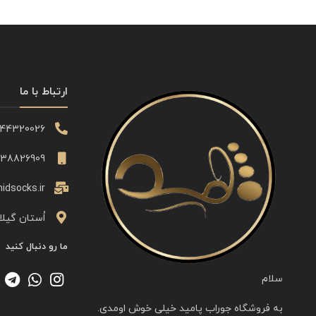
ارتباط با ما
344320026
338826909
idsocks.ir
اُستان گیلا
ما رو دنبال کنید
سلام
به فروشگاه جوراب پامید خیلی خوش اومدی.