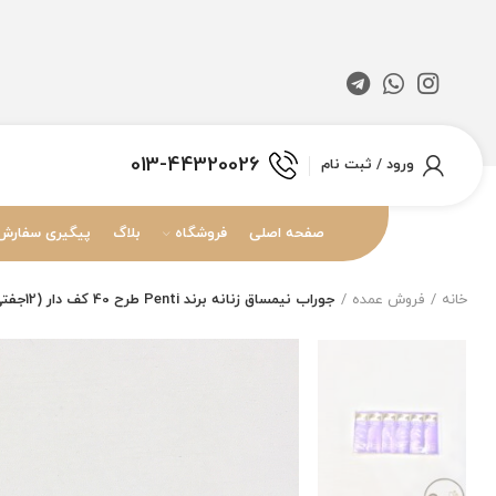
013-44320026
ورود / ثبت نام
صفحه اصلی
فروشگاه
بلاگ
پیگیری سفارش
خانه
فروش عمده
جوراب نیمساق زنانه برند Penti طرح 40 کف دار (12جفتی)