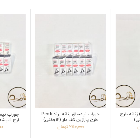
 زنانه طرح
جوراب نیمساق زنانه برند Penti
طرح پارازین کف دار (12جفتی)
طرح شیشه ای کف
ن
250,000
تومان
00