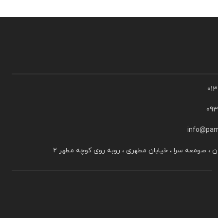
01
09
info@pam
ن ، صومعه سرا ، خیابان مطهری ، روبه روی کوچه مطهر ۲