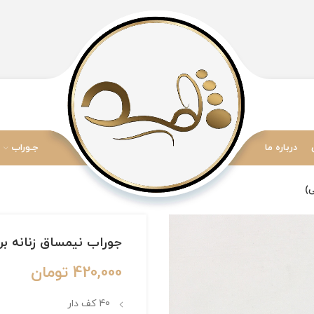
درباره ما
جـوراب
جوراب نیمساق زنانه برند Penti طرح 40 کف دار (12
420,000
تومان
40 کف دار