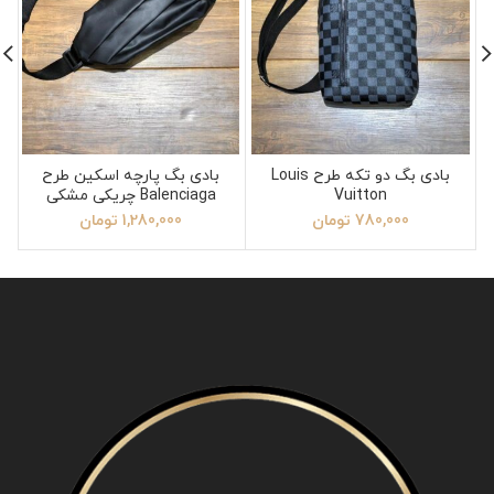
بادی بگ دو تکه طرح Louis
بادی بگ پارچه اسکین طرح
Vuitton
Balenciaga چریکی مشکی
780,000
تومان
1,280,000
تومان