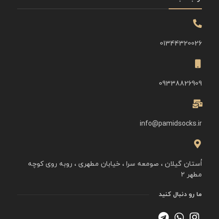
01344320026
09338826909
info@pamidsocks.ir
اُستان گیلان ، صومعه سرا ، خیابان مطهری ، روبه روی کوچه
مطهر ۲
ما رو دنبال کنید