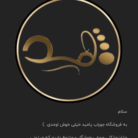
سلام
به فروشگاه جوراب پامید خیلی خوش اومدی. :)
ما اینجا کلی جوراب خوشگل و متنوع داریم که میتونی