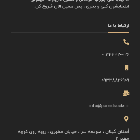
انتخابشون کنی و بخری ، پس همین الان شروع کن.
ارتباط با ما
01344320026
09338826909
info@pamidsocks.ir
اُستان گیلان ، صومعه سرا ، خیابان مطهری ، روبه روی کوچه
مطهر ۲