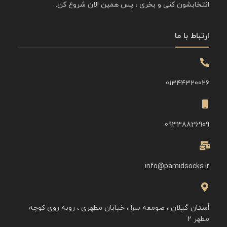
انتخابشون کنی و بخری ، پس همین الان شروع کن.
ارتباط با ما
01344320026
09338826909
info@pamidsocks.ir
اُستان گیلان ، صومعه سرا ، خیابان مطهری ، روبه روی کوچه
مطهر ۲