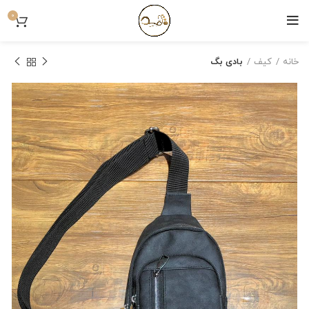
0
خانه
کیف
بادی بگ