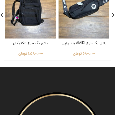
بادی بگ طرح AMIRI بند چاپی
بادی بگ طرح تاکتیکال
680,000
تومان
1,580,000
تومان