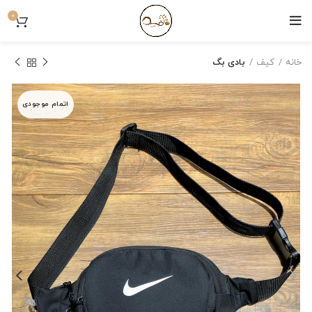
0
خانه
کیف
بادی بگ
اتمام موجودی