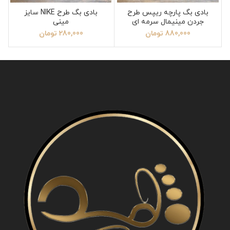
بادی بگ پارچه ریپس طرح
بادی بگ طرح NIKE سایز
جردن مینیمال سرمه ای
مینی
880,000
تومان
280,000
تومان