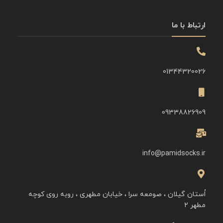
ارتباط با ما
01344320026
09338826909
info@pamidsocks.ir
اُستان گیلان ، صومعه سرا ، خیابان مطهری ، روبه روی کوچه
مطهر ۲