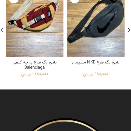
بادی بگ طرح NIKE مینیمال
بادی بگ طرح پارچه کنفی
Balenciaga
980,000
تومان
1,080,000
تومان