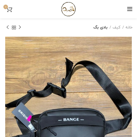
0
خانه
کیف
بادی بگ