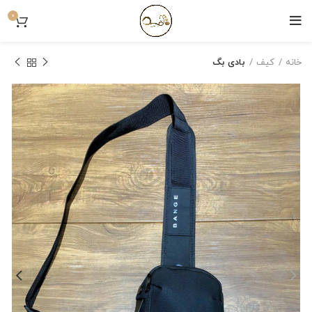
0
خانه
کیف
بادی بگ