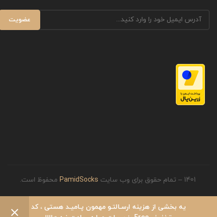
1401 – تمام حقوق برای وب سایت
PamidSocks
محفوظ است.
یه بخشی از هزینه ارسـالتـو مهمون پـامیـد هستی ، کد
0