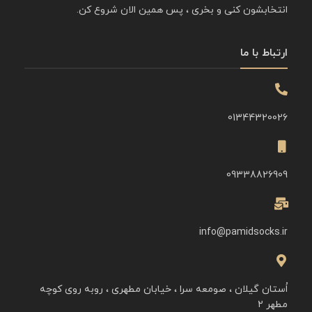
انتخابشون کنی و بخری ، پس همین الان شروع کن.
ارتباط با ما
01344320026
09338826909
info@pamidsocks.ir
اُستان گیلان ، صومعه سرا ، خیابان مطهری ، روبه روی کوچه
مطهر ۲