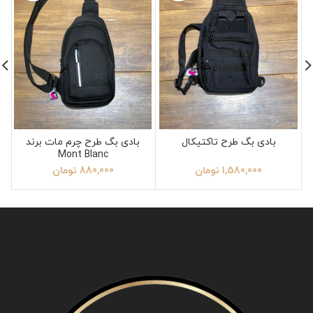
بادی بگ طرح تاکتیکال
بادی بگ طرح چرم مات برند
Mont Blanc
1,580,000
تومان
880,000
تومان