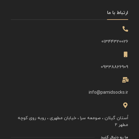
ارتباط با ما
01344320026
09338826909
info@pamidsocks.ir
اُستان گیلان ، صومعه سرا ، خیابان مطهری ، روبه روی کوچه
مطهر ۲
ما رو دنبال کنید