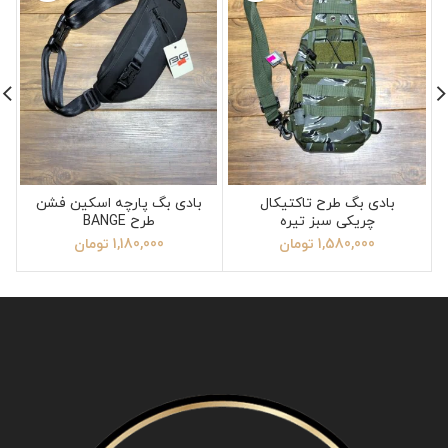
بادی بگ طرح تاکتیکال
بادی بگ پارچه اسکین فشن
چریکی سبز تیره
طرح BANGE
1,580,000
تومان
1,180,000
تومان