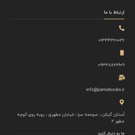
ارتباط با ما
01344320026
09338826909
info@pamidsocks.ir
اُستان گیلان ، صومعه سرا ، خیابان مطهری ، روبه روی کوچه
مطهر ۲
ما رو دنبال کنید