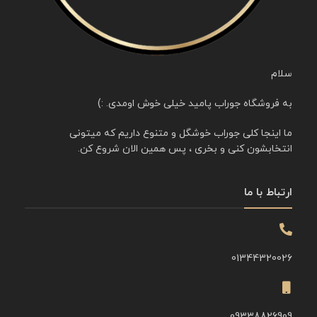
سلام
به فروشگاه جوراب پامید خیلی خوش اومدی. :)
ما اینجا کلی جوراب خوشگل و متنوع داریم که میتونی
انتخابشون کنی و بخری ، پس همین الان شروع کن.
ارتباط با ما
01344320026
09338826909