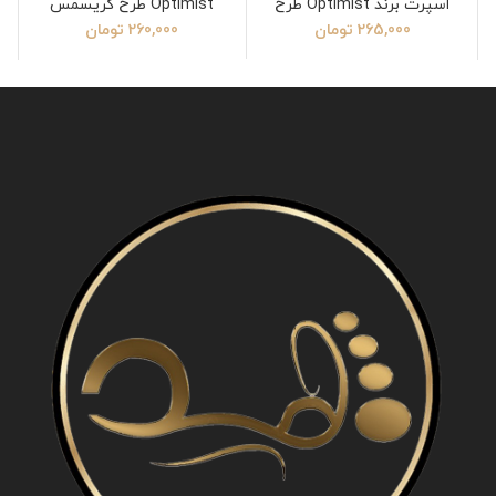
اسپرت برند Optimist طرح
Optimist طرح کریسمس
ونس
265,000
تومان
260,000
تومان