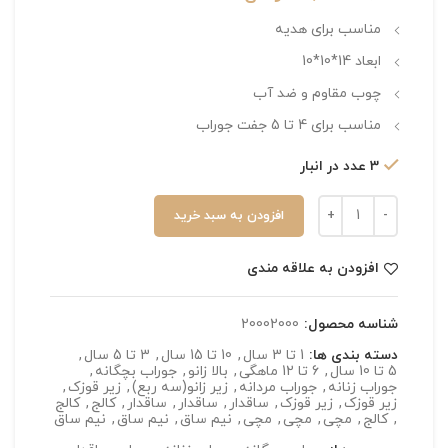
مناسب برای هدیه
ابعاد 14*10*10
چوب مقاوم و ضد آب
مناسب برای 4 تا 5 جفت جوراب
3 عدد در انبار
افزودن به سبد خرید
افزودن به علاقه مندی
شناسه محصول:
20002000
دسته بندی ها:
1 تا 3 سال
,
10 تا 15 سال
,
3 تا 5 سال
,
5 تا 10 سال
,
6 تا 12 ماهگی
,
بالا زانو
,
جوراب بچگانه
,
جوراب زنانه
,
جوراب مردانه
,
زیر زانو(سه ربع)
,
زیر قوزک
,
زیر قوزک
,
زیر قوزک
,
ساقدار
,
ساقدار
,
ساقدار
,
کالج
,
کالج
,
کالج
,
مچی
,
مچی
,
مچی
,
نیم ساق
,
نیم ساق
,
نیم ساق