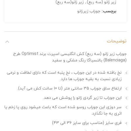
زیر زانو (سه ربع)
,
زیر زانو(سه ربع)
برچسب:
جوراب زیرزانو
توضیحات
جوراب زیر زانو (سه ربع) کش انگلیسی اسپرت برند Optimist طرح
(Balenciaga) بالنسیاگا رنگ مشکی و سفید
نخ بافته شده در این جوراب ، نخ پنبه است که دارای لطافت و نرمی
زیادی نسبت به بقیه جوراب ها دارد.
ارتفاع ساق جوراب 35 سانتی متر (تا 10 سانت کش می آید).
این جوراب تا زیر گردی زانو را پوشش می دهد.
سر دوزی این جوراب روسو شده است که باعث میشود روی پا زخم یا
اثری به جا نگذارد.
فری سایز (مناسب برای سایز 36 الی 43)