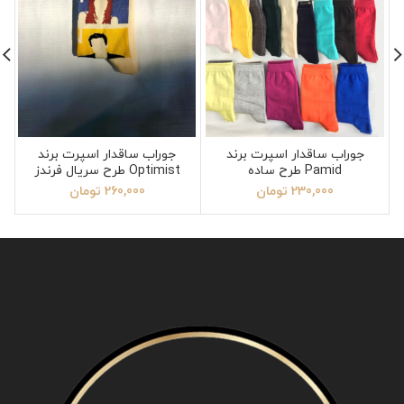
جوراب ساقدار اسپرت برند
جوراب ساقدار اسپرت برند
Pamid طرح ساده
Optimist طرح سریال فرندز
230,000
تومان
260,000
تومان