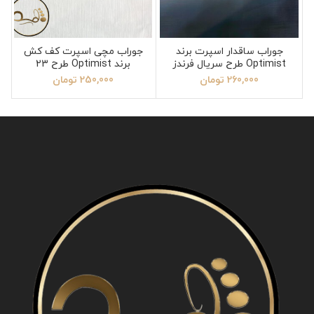
جوراب ساقدار اسپرت برند
جوراب مچی اسپرت کف کش
Optimist طرح سریال فرندز
برند Optimist طرح 23
260,000
تومان
250,000
تومان