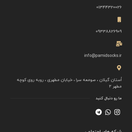
01344320026
09338826909
info@pamidsocks.ir
اُستان گیلان ، صومعه سرا ، خیابان مطهری ، روبه روی کوچه
مطهر ۲
ما رو دنبال کنید
شبکه های اجتماعی