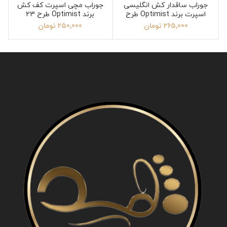
جوراب ساقدار کش انگلیسی
جوراب مچی اسپرت کف کش
اسپرت برند Optimist طرح
برند Optimist طرح 23
امیری
265,000
تومان
250,000
تومان