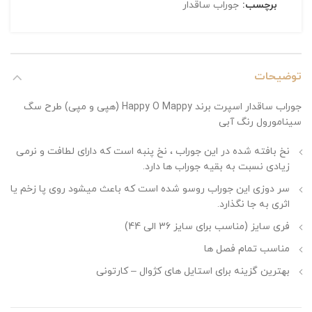
برچسب:
جوراب ساقدار
توضیحات
جوراب ساقدار اسپرت برند Happy O Mappy (هپی و مپی) طرح سگ
سینامورول رنگ آبی
نخ بافته شده در این جوراب ، نخ پنبه است که دارای لطافت و نرمی
زیادی نسبت به بقیه جوراب ها دارد.
سر دوزی این جوراب روسو شده است که باعث میشود روی پا زخم یا
اثری به جا نگذارد.
فری سایز (مناسب برای سایز 36 الی 44)
مناسب تمام فصل ها
بهترین گزینه برای استایل های کژوال – کارتونی