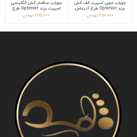
جوراب مچی اسپرت کف کش
جوراب ساقدار کش انگلیسی
برند Optimist طرح آدیداس
اسپرت برند Optimist طرح
امیری
250,000
تومان
265,000
تومان