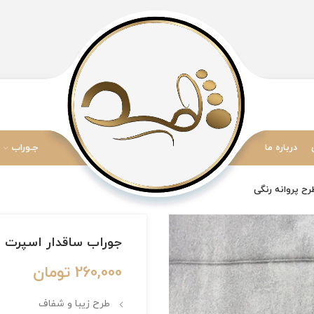
درباره ما
جـوراب
جوراب ساقدار اسپرت برند Happy O Mappy طرح پرو
260,000
تومان
طرح زیبا و شفاف