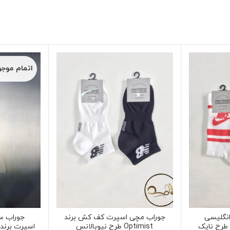
اتمام موج
نگلیسی
جوراب مچی اسپرت کف کش برند
جوراب س
Optimist طرح نیوبالانس