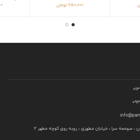
ن
250,000
تومان
00
01
09
info@pam
ن ، صومعه سرا ، خیابان مطهری ، روبه روی کوچه مطهر ۲