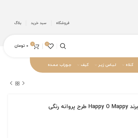
فروشگاه
سبد خرید
بلاگ
0
0
0
تومان
کـلاه
لـبـاس زیـر
کیف
جـوراب عـمـده
انه رنگی