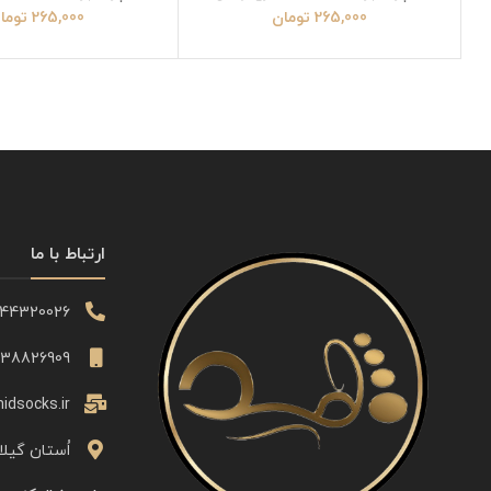
265,000
تومان
265,000
توما
ارتباط با ما
344320026
338826909
idsocks.ir
اُستان گیلا