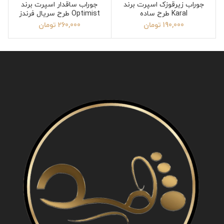
جوراب زیرقوزک اسپرت برند
جوراب ساقدار اسپرت برند
Karal طرح ساده
Optimist طرح سریال فرندز
190,000
تومان
260,000
تومان