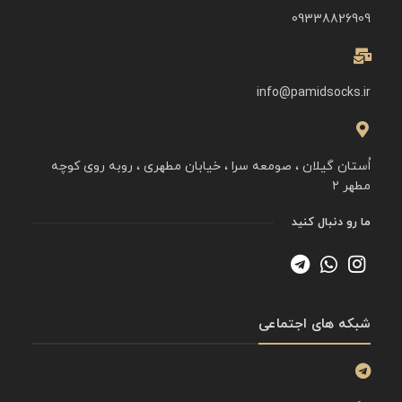
09338826909
info@pamidsocks.ir
اُستان گیلان ، صومعه سرا ، خیابان مطهری ، روبه روی کوچه
مطهر ۲
ما رو دنبال کنید
شبکه های اجتماعی