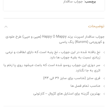
برچسب:
جوراب ساقدار
توضیحات
جوراب ساقدار اسپرت برند Happy O Mappy (هپی و مپی) طرح ملودی
و کورورمی (Kuromi) رنگ یاسی
نخ بافته شده در این جوراب ، نخ پنبه است که دارای لطافت و نرمی
زیادی نسبت به بقیه جوراب ها دارد.
سر دوزی این جوراب روسو شده است که باعث میشود روی پا زخم یا
اثری به جا نگذارد.
فری سایز (مناسب برای سایز 36 الی 44)
مناسب تمام فصل ها
بهترین گزینه برای استایل های کژوال – کارتونی