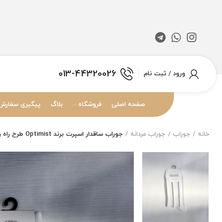
013-44320026
ورود / ثبت نام
صفحه اصلی
فروشگاه
بلاگ
پیگیری سفارش
خانه
جوراب
جوراب مردانه
جوراب ساقدار اسپرت برند Optimist طرح راه راه عمودی