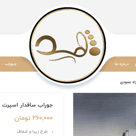
درباره ما
جـوراب
جوراب ساقدار اسپرت برند Optimist طرح راه را
260,000
تومان
طرح زیبا و شفاف