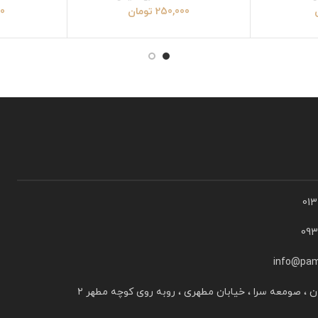
250,000
تومان
00
01
09
info@pam
ن ، صومعه سرا ، خیابان مطهری ، روبه روی کوچه مطهر ۲