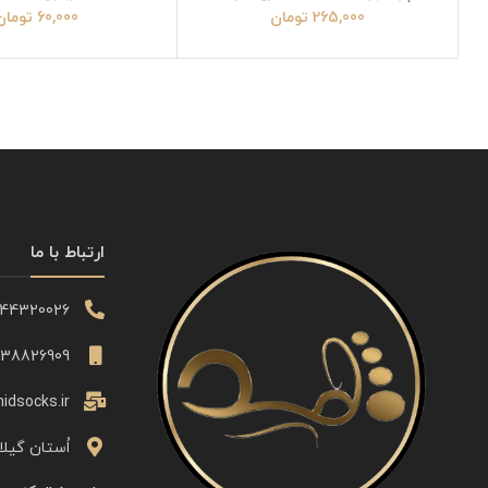
دیوتی
265,000
تومان
60,000
تومان
ارتباط با ما
344320026
338826909
idsocks.ir
اُستان گیلا