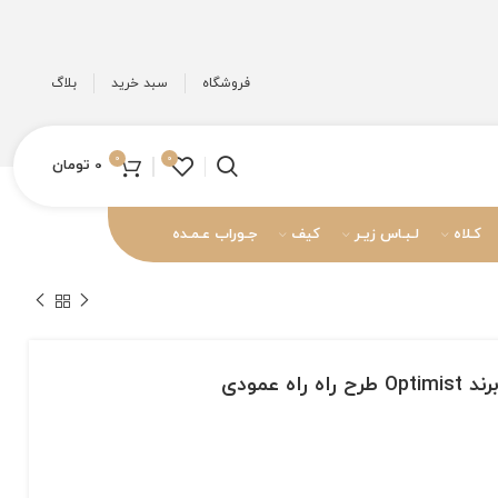
فروشگاه
سبد خرید
بلاگ
0
0
0
تومان
کـلاه
لـبـاس زیـر
کیف
جـوراب عـمـده
ه عمودی