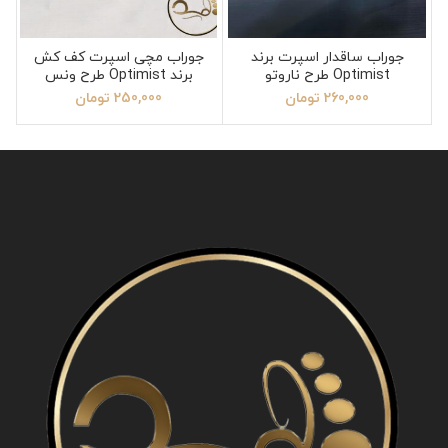
جوراب ساقدار اسپرت برند
جوراب مچی اسپرت کف کش
Optimist طرح ناروتو
برند Optimist طرح ونس
260,000
تومان
250,000
تومان