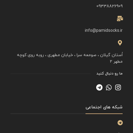
09338826909
info@pamidsocks.ir
اُستان گیلان ، صومعه سرا ، خیابان مطهری ، روبه روی کوچه
مطهر ۲
ما رو دنبال کنید
شبکه های اجتماعی