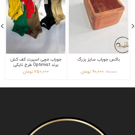
باکس جوراب سایز بزرگ
جوراب مچی اسپرت کف کش
برند Optimist طرح نایکی
90,000
تومان
250,000
تومان
110,000