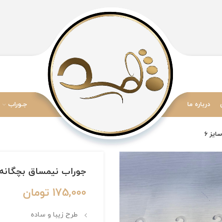
درباره ما
جـوراب
جوراب نیمساق بچگانه برند Aldo طرح لبوب
175,000
تومان
طرح زیبا و ساده