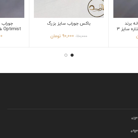
ه برند
باکس جوراب سایز بزرگ
جوراب س
Optimist طرح ساده مشکی سایز 6
ن
90,000
تومان
00
110,000
01
09