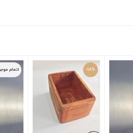
-18%
اتمام موج