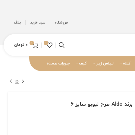
فروشگاه
سبد خرید
بلاگ
0
0
0
تومان
کـلاه
لـبـاس زیـر
کیف
جـوراب عـمـده
و سایز 6