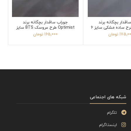
اقدار بچگانه برند
جوراب ساقدار بچگانه برند
Optimist طرح عروسک BTS سایز
4
175,0
تومان
165,000
تومان
شبکه های اجتماعی
تلگرام
اینستاگرام