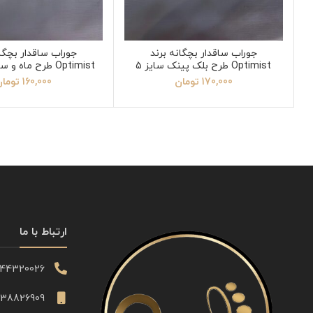
جوراب ساقدار بچگانه برند
جوراب ساقدار بچگان
Optimist طرح بلک پینک سایز 5
Optimist طرح ماه و ستاره سایز 3
170,000
تومان
160,000
توما
ارتباط با ما
344320026
338826909