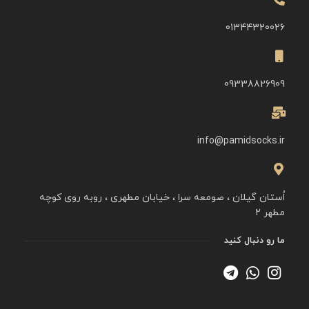
01344320026
09338826909
info@pamidsocks.ir
اُستان گیلان ، صومعه سرا ، خیابان مطهری ، روبه روی کوچه
مطهر ۲
ما رو دنبال کنید