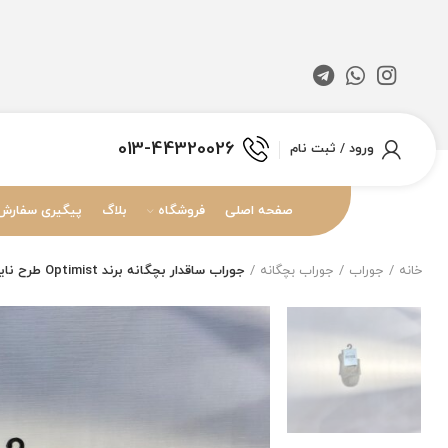
013-44320026
ورود / ثبت نام
صفحه اصلی
فروشگاه
بلاگ
پیگیری سفارش
خانه
جوراب
جوراب بچگانه
جوراب ساقدار بچگانه برند Optimist طرح نایکی سایز 3