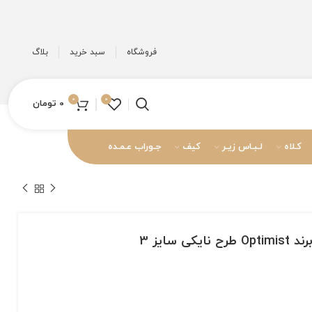
فروشگاه
سبد خرید
بلاگ
0
0
0
تومان
کـلاه
لـبـاس زیـر
کیف
جـوراب عـمـده
 سایز 3