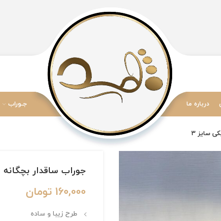
درباره ما
جـوراب
جوراب ساقدار بچگانه برند Optimist طرح نایکی
160,000
تومان
طرح زیبا و ساده