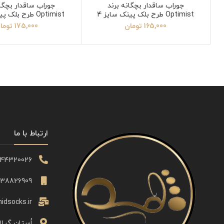
جوراب ساقدار بچگانه برند
جوراب ساقدار بچگان
Optimist طرح بلک پینک سایز 4
Optimist طرح بلک پینک سایز 6
165,000
تومان
175,000
توما
ارتباط با ما
344320026
338826909
idsocks.ir
اُستان گیلا