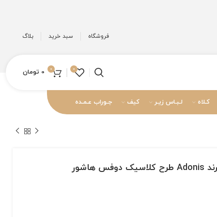
فروشگاه
سبد خرید
بلاگ
0
0
0
تومان
کـلاه
لـبـاس زیـر
کیف
جـوراب عـمـده
 هاشور