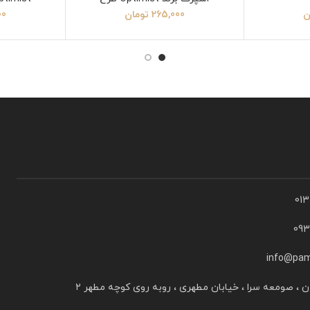
آدیداس
ن
265,000
تومان
00
01
09
info@pam
ن ، صومعه سرا ، خیابان مطهری ، روبه روی کوچه مطهر ۲