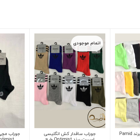
اتمام موجودی
جوراب ساقدار اسپرت برند Pamid
جوراب ساقدار کش انگلیسی
جوراب مچی
اسپرت برند Optimist طرح
Optimist طرح ciaga