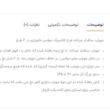
توضیحات
توضیحات تکمیلی
نظرات (0)
جوراب ساقدار مردانه طرح کلاسیک دوفس خاویاری در 2 طرح
جوراب ساقدار مردانه با نخ پنبه بافته شده که داخل پا ، فوق العاده 
در داخل جوراب های دوفس ، بر خلاف تمامی جوراب ها ، از 2 مدل نخ برای بافتن جوراب استفاده شده است که باعث می شود ، جوراب نرم تر شود و پا را اذیت نکند. و برای همین، به این مدل جوراب ها دوفِس میگویند.
سر دوزی این جوراب ها تماما (پنجه گیری) کار شده که هیچ برجستگی 
سایز بزرگ (از سایز 40 تا 45)
کش بافته شده در این نوع جوراب داراری کاور نخ می باشد که باعث م
مناسب برای استایل های کلاسیک، کژوال