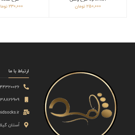
250,000
تومان
230,000
توما
ارتباط با ما
344320026
338826909
idsocks.ir
اُستان گیلا