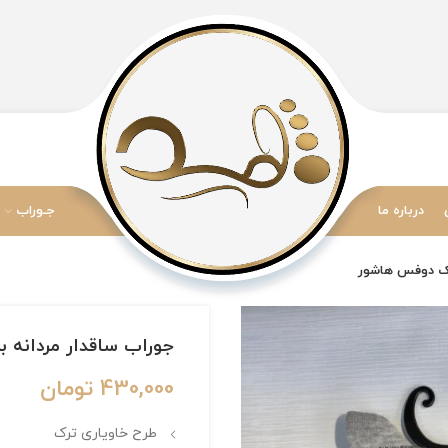
درباره ما
جـوراب
جوراب ساقدار مردانه برند Adonis طرح کلاسیک دوفس
430,000
تومان
طرح خاویاری ترک