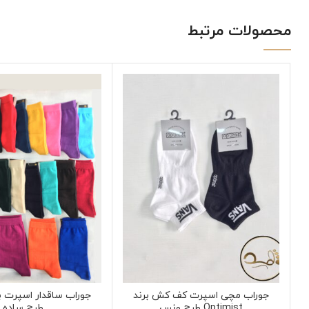
محصولات مرتبط
جوراب مچی اسپرت کف کش برند
Optimist طرح ونس
طرح ساده