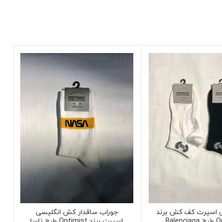
 اسپرت کف کش برند
جوراب ساقدار کش انگلیسی
Balen
اسپرت برند Optimist طرح ناسا