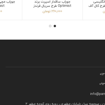
نگلیسی
جوراب ساقدار اسپرت برند
جوراب مچی
رت برند Optimist طرح کال آف
Optimist طرح سریال فرندز
timist
ن
260,000
تومان
00
01
09
info@pam
ن ، صومعه سرا ، خیابان مطهری ، روبه روی کوچه مطهر ۲