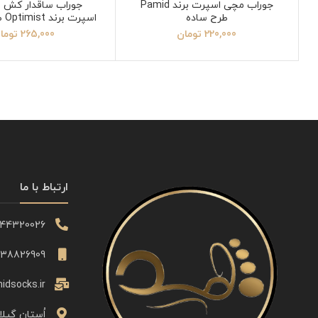
جوراب مچی اسپرت برند Pamid
جوراب ساقدار کش ا
طرح ساده
اسپ
دیوتی
220,000
تومان
265,000
توما
ارتباط با ما
344320026
338826909
idsocks.ir
اُستان گیلا