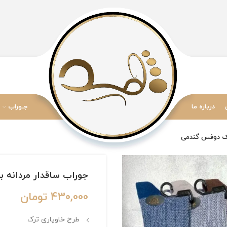
درباره ما
جـوراب
جوراب ساقدار مردانه برند Adonis طرح کلاسیک دوفس
430,000
تومان
طرح خاویاری ترک