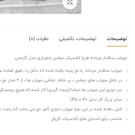
بزرگنمایی تصویر
توضیحات
توضیحات تکمیلی
نظرات (0)
جوراب ساقدار مردانه طرح کلاسیک دوفس خاویاری مدل گندمی
جوراب ساقدار مردانه با نخ پنبه بافته شده که داخل پا ، فوق العاده 
در داخل جوراب های دوفس ، بر خلاف تمامی جوراب ها ، از 2 مدل نخ برای بافتن جوراب استفاده شده است که باعث می شود ، جوراب نرم تر شود و پا را اذیت نکند. و برای همین، به این مدل جوراب ها دوفِس میگویند.
سر دوزی این جوراب ها تماما (پنجه گیری) کار شده که هیچ برجستگی 
سایز بزرگ (از سایز 40 تا 45)
کش بافته شده در این نوع جوراب داراری کاور نخ می باشد که باعث م
مناسب برای استایل های کلاسیک، کژوال