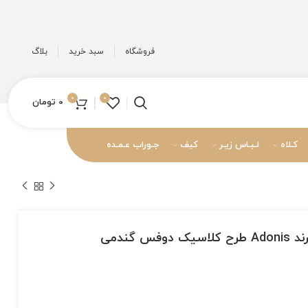
فروشگاه
سبد خرید
بلاگ
0
0
0
تومان
کـلاه
لـبـاس زیـر
کیف
جـوراب عـمـده
 گندمی