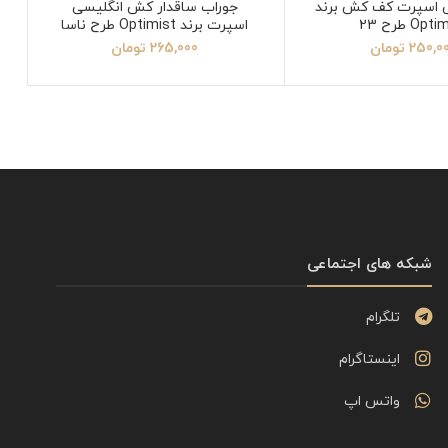
 اسپرت کف کش برند
جوراب ساقدار کش انگلیسی
Op طرح 23
اسپرت برند Optimist طرح ناسا
250,0
تومان
265,000
تومان
شبکه های اجتماعی
تلگرام
اینستاگرام
واتس اپ