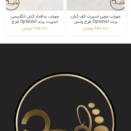
جوراب مچی اسپرت کف کش
جوراب ساقدار کش انگلیسی
برند Optimist طرح ونس
اسپرت برند Optimist طرح
نیویورک یانکیز
250,000
تومان
265,000
تومان