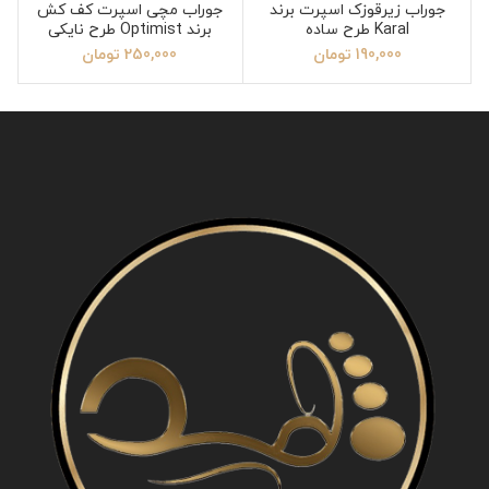
جوراب زیرقوزک اسپرت برند
جوراب مچی اسپرت کف کش
Karal طرح ساده
برند Optimist طرح نایکی
190,000
تومان
250,000
تومان