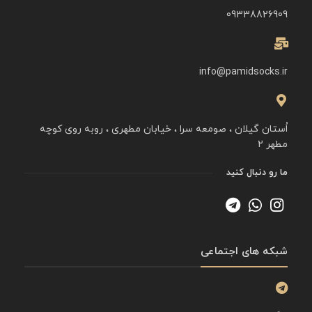
09338826909
info@pamidsocks.ir
اُستان گیلان ، صومعه سرا ، خیابان مطهری ، روبه روی کوچه
مطهر ۲
ما رو دنبال کنید
شبکه های اجتماعی