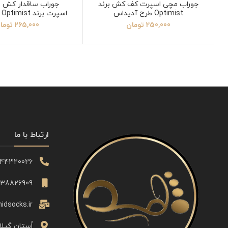
جوراب مچی اسپرت کف کش برند
جوراب ساقدار کش ا
Optimist طرح آدیداس
اسپرت برند Optimist طرح امیری
250,000
تومان
265,000
توما
ارتباط با ما
344320026
338826909
idsocks.ir
اُستان گیلا