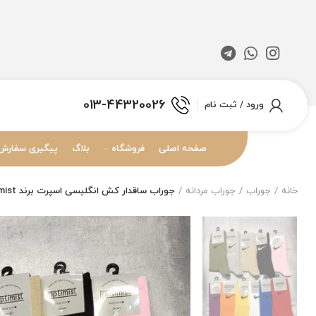
013-44320026
ورود / ثبت نام
صفحه اصلی
فروشگاه
بلاگ
پیگیری سفارش
خانه
جوراب
جوراب مردانه
جوراب ساقدار کش انگلیسی اسپرت برند Optimist طرح نایکی بیسیک