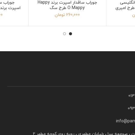
نگلیسی
جوراب ساقدار اسپرت برند Happy
جوراب س
O Mappy طرح سگ
ن
260,000
تومان
00
01
09
info@pam
ن ، صومعه سرا ، خیابان مطهری ، روبه روی کوچه مطهر ۲