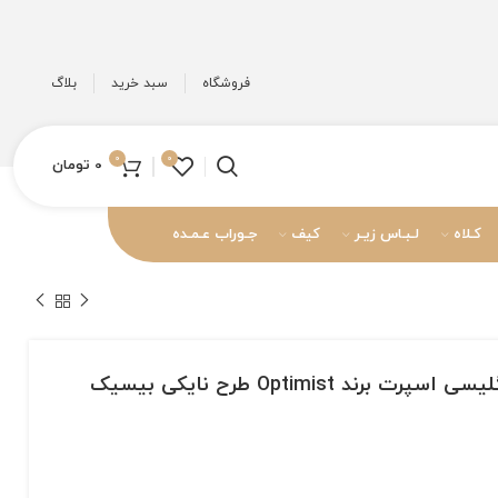
فروشگاه
سبد خرید
بلاگ
0
0
0
تومان
کـلاه
لـبـاس زیـر
کیف
جـوراب عـمـده
ند Optimist طرح نایکی بیسیک