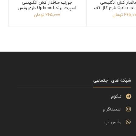
اقدار کش انگلیسی
جوراب ساقدار کش انگلیسی
اسپرت برند Optimist طرح کال آف
اسپرت برند Optimist طرح ونس
دیوتی
265,0
تومان
265,000
تومان
شبکه های اجتماعی
تلگرام
اینستاگرام
واتس اپ