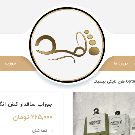
درباره ما
جـوراب
جوراب ساقدار کش انگلیسی اسپرت بر
265,000
تومان
کف کش