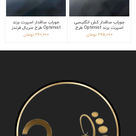
جوراب ساقدار کش انگلیسی
جوراب ساقدار اسپرت برند
اسپرت برند Optimist طرح
Optimist طرح سریال فرندز
ناسا
265,000
تومان
260,000
تومان